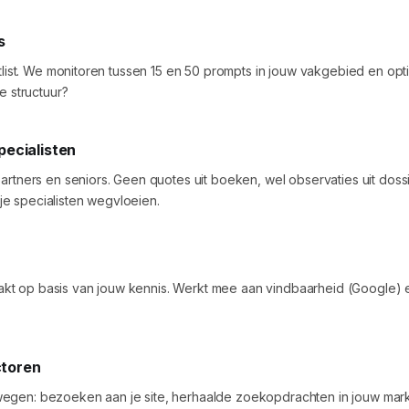
s
ortlist. We monitoren tussen 15 en 50 prompts in jouw vakgebied en op
e structuur?
pecialisten
partners en seniors. Geen quotes uit boeken, wel observaties uit doss
je specialisten wegvloeien.
t op basis van jouw kennis. Werkt mee aan vindbaarheid (Google) en 
ctoren
egen: bezoeken aan je site, herhaalde zoekopdrachten in jouw markt,