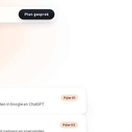
Plan gesprek
Pijler 01
en in Google en ChatGPT.
Pijler 02
t partners en specialisten.