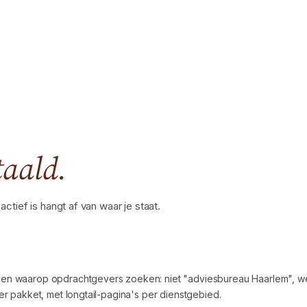
taald.
tief is hangt af van waar je staat.
n waarop opdrachtgevers zoeken: niet "adviesbureau Haarlem", wel 
r pakket, met longtail-pagina's per dienstgebied.