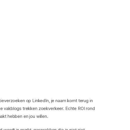
tieverzoeken op LinkedIn, je naam komt terug in
en je vakblogs trekken zoekverkeer. Echte ROI rond
kt hebben en jou willen.
 wordt in markt-gesprekken die je niet ziet.