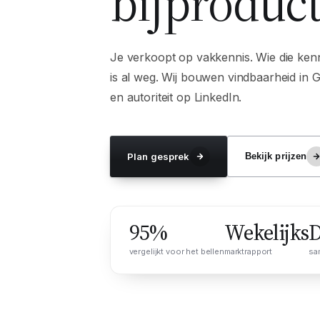
bijproduct
Je verkoopt op vakkennis. Wie die kenni
is al weg. Wij bouwen vindbaarheid in
en autoriteit op LinkedIn.
Plan gesprek
Bekijk prijzen
95%
Wekelijks
D
vergelijkt voor het bellen
marktrapport
sa