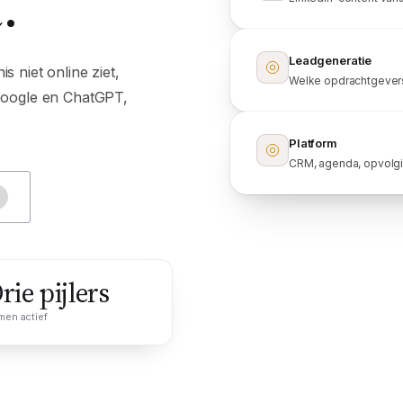
.
Leadgeneratie
s niet online ziet,
Welke opdrachtgevers
 Google en ChatGPT,
Platform
CRM, agenda, opvolgi
rie pijlers
men actief