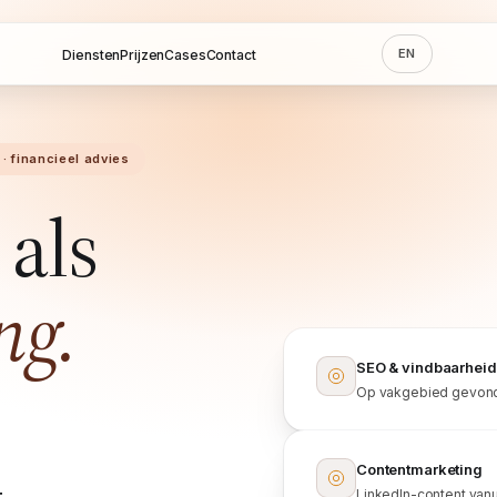
EN
Diensten
Prijzen
Cases
Contact
· financieel advies
als
ng.
SEO & vindbaarheid
Op vakgebied gevond
Contentmarketing
LinkedIn-content vanui