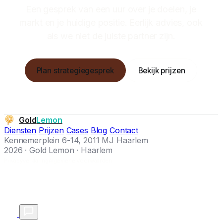
Een gesprek van een uur over je doelen, je
markt en je huidige positie. Eerlijk advies, ook
als we niet de juiste partner zijn.
Plan strategiegesprek
Bekijk prijzen
Gold
Lemon
Diensten
Prijzen
Cases
Blog
Contact
Kennemerplein 6-14, 2011 MJ Haarlem
2026 · Gold Lemon · Haarlem
Privacyverklaring
Algemene Voorwaarden