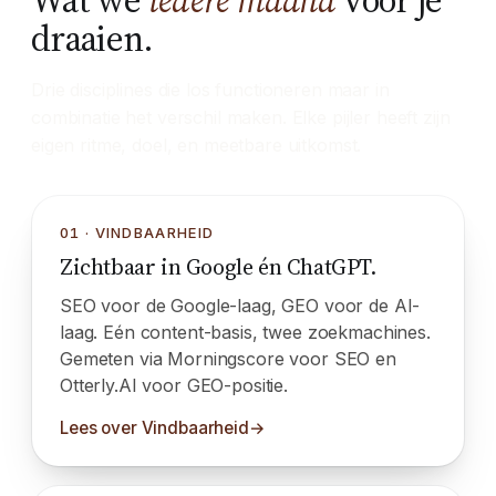
Wat we
iedere maand
voor je
draaien.
Drie disciplines die los functioneren maar in
combinatie het verschil maken. Elke pijler heeft zijn
eigen ritme, doel, en meetbare uitkomst.
01 · VINDBAARHEID
Zichtbaar in Google én ChatGPT.
SEO voor de Google-laag, GEO voor de AI-
laag. Eén content-basis, twee zoekmachines.
Gemeten via Morningscore voor SEO en
Otterly.AI voor GEO-positie.
Lees over Vindbaarheid