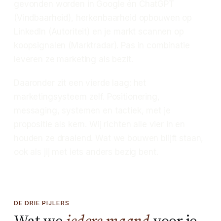
gevonden worden in Google én ChatGPT
(Vindbaarheid), herkenbaarheid opbouwen op
LinkedIn (Autoriteit) en je markt scannen op
koopsignalen (Marktradar). Pas in combinatie
leveren ze marketing als bezit.
Daaronder zit een vierde laag: het
marketingsysteem zelf. Positionering,
messaging, systemen en tactiek, met je
propositie als kern. Wij richten alle vier in en
houden ze draaiend. Wat we bouwen blijft staan,
ook als jij met iets anders bezig bent.
DE DRIE PIJLERS