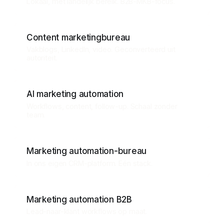
Lokaal, met landelijk bereik. B2B-MKB-focus.
Content marketingbureau
Vakblogs, LinkedIn, video. Geconverteerd uit
autoriteit.
AI marketing automation
Workflows, content, follow-up. Schaal zonder
team.
Marketing automation-bureau
In ons eigen CRM-platform. Eén stack.
Marketing automation B2B
Lead-naar-klant workflows op maat.