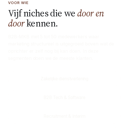
VOOR WIE
Vijf niches die we
door en
door
kennen.
B2B-MKB met 5 tot 50 medewerkers waar
marketing structureel is uitgegroeid boven wat de
oprichter er zelf nog bij kan doen. In deze
segmenten doen we de meeste klanten.
Zakelijke dienstverlening
B2B Tech & Software
Recruitment & Interim