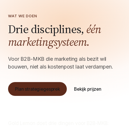
WAT WE DOEN
Drie disciplines,
één
marketingsysteem.
Voor B2B-MKB die marketing als bezit wil
bouwen, niet als kostenpost laat verdampen.
Plan strategiegesprek
Bekijk prijzen
Gold Lemon doet drie dingen voor B2B-MKB: