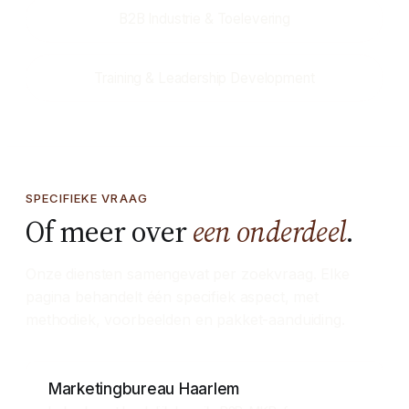
B2B Industrie & Toelevering
Training & Leadership Development
SPECIFIEKE VRAAG
Of meer over
een onderdeel
.
Onze diensten samengevat per zoekvraag. Elke
pagina behandelt één specifiek aspect, met
methodiek, voorbeelden en pakket-aanduiding.
Marketingbureau Haarlem