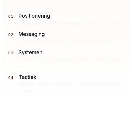
Positionering
01
Wie je bent, voor wie, en waarom dat verschil maakt.
Messaging
02
Woordkeuze die past bij jouw markt, niet bij ons.
Systemen
03
CRM, agenda, opvolging, automations. Niets loopt
weg.
Tactiek
04
LinkedIn, content, ads, SEO. Naar buiten brengen wat
eronder zit.