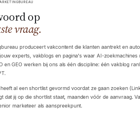
MARKETINGBUREAU
woord op
kste vraag.
bureau produceert vakcontent die klanten aantrekt en autor
 jouw experts, vakblogs en pagina's waar AI-zoekmachines 
 en GEO werken bij ons als één discipline: één vakblog ra
PT.
eft al een shortlist gevormd voordat ze gaan zoeken (Link
 dat jij op die shortlist staat, maanden vóór de aanvraag. V
enior marketeer als aanspreekpunt.