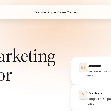
Diensten
Prijzen
Cases
Contact
rketing
or
LinkedIn
Vakcontent vanui
week.
Vakblogs
Longtail SEO-pag
case.