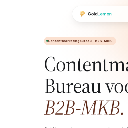
Gold
Lemon
Contentmarketingbureau · B2B-MKB
Contentma
Bureau vo
B2B-MKB.