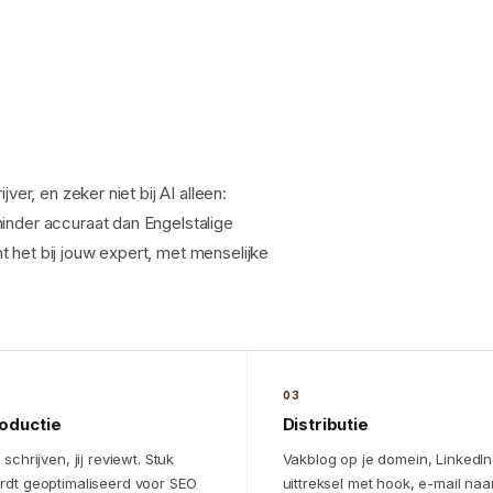
ver, en zeker niet bij AI alleen:
inder accuraat dan Engelstalige
 het bij jouw expert, met menselijke
03
oductie
Distributie
 schrijven, jij reviewt. Stuk
Vakblog op je domein, LinkedIn
rdt geoptimaliseerd voor SEO
uittreksel met hook, e-mail naar