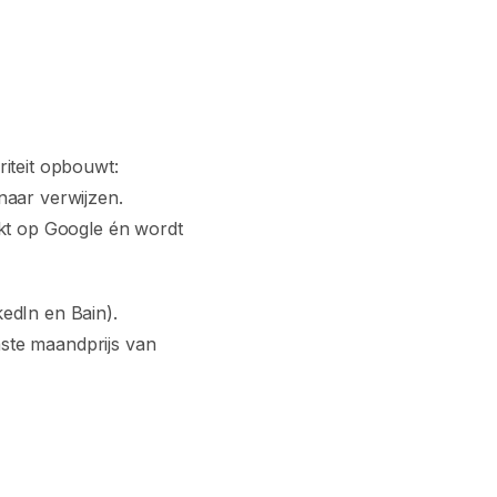
iteit opbouwt:
naar verwijzen.
nkt op Google én wordt
edIn en Bain).
aste maandprijs van