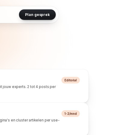
Plan gesprek
Editorial
t jouw experts. 2 tot 4 posts per
1-2/mnd
ina's en cluster artikelen per use-