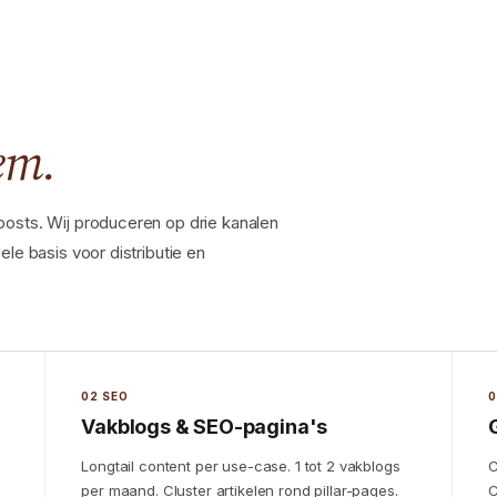
em.
posts. Wij produceren op drie kanalen
le basis voor distributie en
02 SEO
0
Vakblogs & SEO-pagina's
Longtail content per use-case. 1 tot 2 vakblogs
C
per maand. Cluster artikelen rond pillar-pages.
C