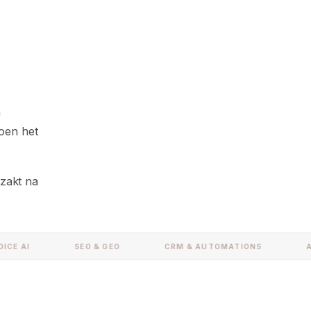
n
doen het
gzakt na
AI
SEO & GEO
CRM & AUTOMATIONS
AI Z