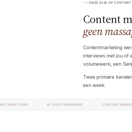
ONZE KIJK OP CONTENT
Content m
geen massa
Contentmarketing werkt
interviews met jou of
volumewerk, een Seni
Twee primaire kanalen,
een week.
OMATIONS
AI ZICHTBAARHEID
CONTENTMARKETIN