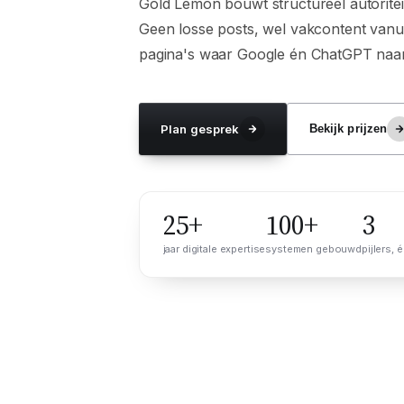
Gold Lemon bouwt structureel autorit
Geen losse posts, wel vakcontent vanu
pagina's waar Google én ChatGPT naar
Plan gesprek
Bekijk prijzen
25+
100+
3
jaar digitale expertise
systemen gebouwd
pijlers, 