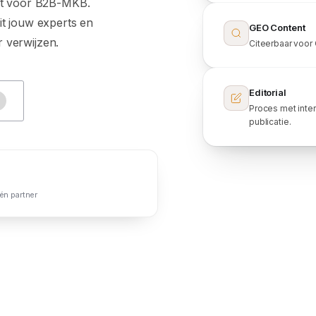
eit voor B2B-MKB.
it jouw experts en
GEO Content
 verwijzen.
Citeerbaar voor 
Editorial
Proces met inte
publicatie.
één partner