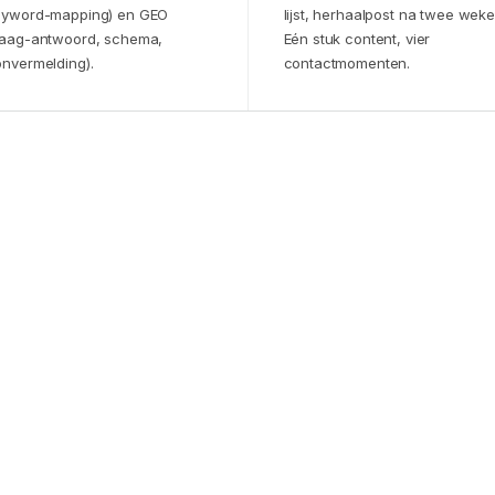
eyword-mapping) en GEO
lijst, herhaalpost na twee weke
raag-antwoord, schema,
Eén stuk content, vier
onvermelding).
contactmomenten.