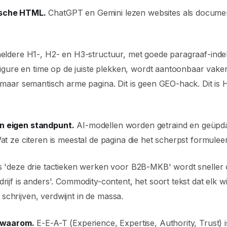
ische HTML.
ChatGPT en Gemini lezen websites als document
heldere H1-, H2- en H3-structuur, met goede paragraaf-inde
 figure en time op de juiste plekken, wordt aantoonbaar vaker 
e maar semantisch arme pagina. Dit is geen GEO-hack. Dit is
n eigen standpunt.
AI-modellen worden getraind en geüpda
at ze citeren is meestal de pagina die het scherpst formuleer
ls 'deze drie tactieken werken voor B2B-MKB' wordt sneller
drijf is anders'. Commodity-content, het soort tekst dat elk w
chrijven, verdwijnt in de massa.
n waarom.
E-E-A-T (Experience, Expertise, Authority, Trust) 