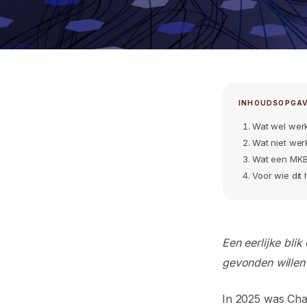
SEO & GEO
INHOUDSOPGA
Vindbaar in ChatGPT 
Wat wel wer
Wat niet werk
bedrijven moeten doe
Wat een MKB
Voor wie dit
vergeten
Robin van Schaik
2 juni 2026
4 min lezen
Een eerlijke bli
gevonden willen
In 2025 was Cha