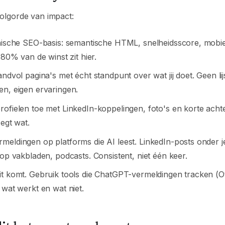
 volgorde van impact:
hnische SEO-basis: semantische HTML, snelheidsscore, mobie
 80% van de winst zit hier.
andvol pagina's met écht standpunt over wat jij doet. Geen lij
en, eigen ervaringen.
rofielen toe met LinkedIn-koppelingen, foto's en korte ach
zegt wat.
meldingen op platforms die AI leest. LinkedIn-posts onder j
 op vakbladen, podcasts. Consistent, niet één keer.
it komt. Gebruik tools die ChatGPT-vermeldingen tracken (Ot
 wat werkt en wat niet.