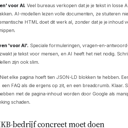
n' voor AI.
Veel bureaus verkopen dat je je tekst in losse 
kken. AI-modellen lezen volle documenten, ze stuiteren nie
emantische HTML doet dit werk al, zonder dat je je inhoud 
knippen.
en 'voor AI'.
Speciale formuleringen, vragen-en-antwoord-
zwakt je tekst voor mensen, en AI heeft het niet nodig. Sch
ellen zijn ook slim.
Niet elke pagina hoeft tien JSON-LD blokken te hebben. Een
 een FAQ als die ergens op zit, en een breadcrumb. Klaar. 
e hebben met de pagina-inhoud worden door Google als manip
nking schaden.
KB-bedrijf concreet moet doen