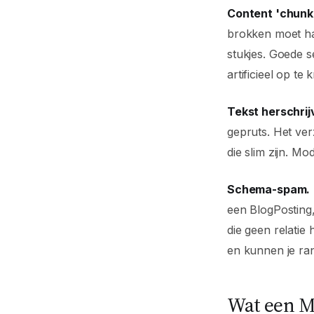
Content 'chunke
brokken moet ha
stukjes. Goede s
artificieel op te 
Tekst herschrijv
gepruts. Het ver
die slim zijn. Mod
Schema-spam.
een BlogPosting,
die geen relati
en kunnen je ra
Wat een M