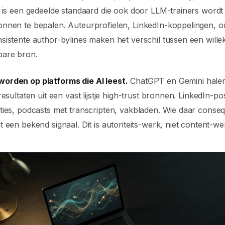
 is een gedeelde standaard die ook door LLM-trainers wordt
nnen te bepalen. Auteurprofielen, LinkedIn-koppelingen, or
istente author-bylines maken het verschil tussen een wille
bare bron.
rden op platforms die AI leest.
ChatGPT en Gemini halen
esultaten uit een vast lijstje high-trust bronnen. LinkedIn-po
ties, podcasts met transcripten, vakbladen. Wie daar conse
 een bekend signaal. Dit is autoriteits-werk, niet content-we