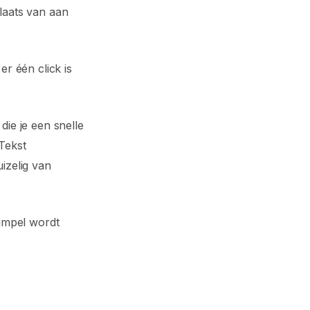
laats van aan
r één click is
die je een snelle
Tekst
izelig van
simpel wordt