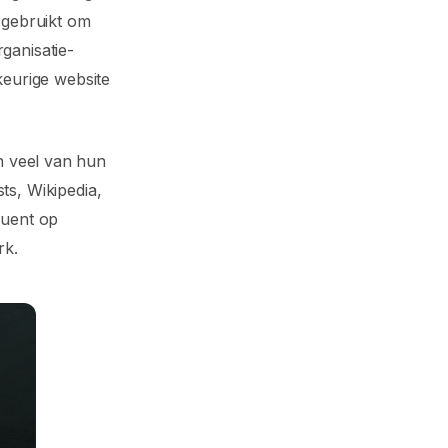
 gebruikt om
ganisatie-
keurige website
 veel van hun
sts, Wikipedia,
quent op
rk.