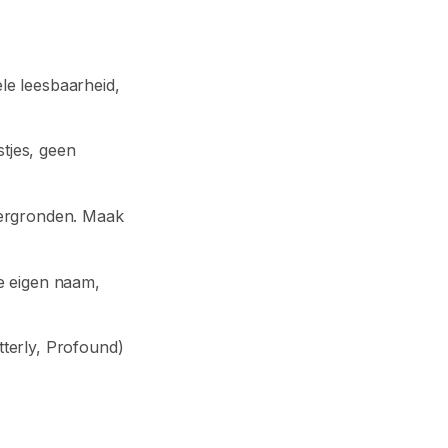
le leesbaarheid,
stjes, geen
tergronden. Maak
e eigen naam,
terly, Profound)