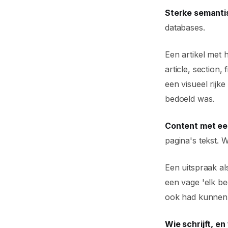
Sterke semant
databases.
Een artikel met 
article, section,
een visueel rijk
bedoeld was.
Content met ee
pagina's tekst. W
Een uitspraak a
een vage 'elk be
ook had kunnen s
Wie schrijft, e