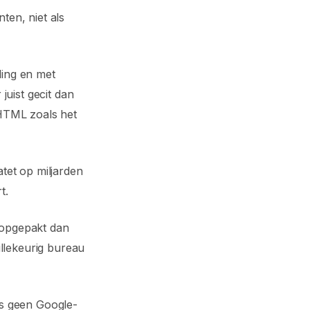
en, niet als
ling en met
juist gecit dan
 HTML zoals het
tet op miljarden
t.
 opgepakt dan
illekeurig bureau
is geen Google-