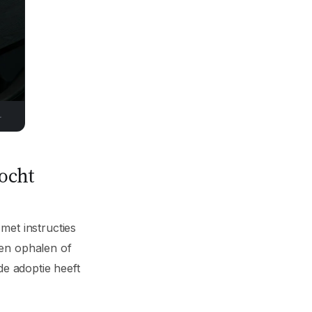
.
kocht
met instructies
den ophalen of
de adoptie heeft