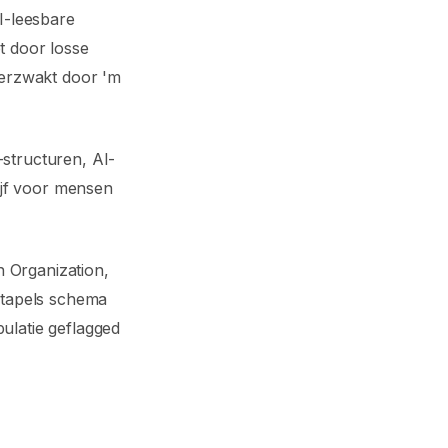
AI-leesbare
t door losse
verzwakt door 'm
structuren, AI-
rijf voor mensen
 Organization,
Stapels schema
ulatie geflagged