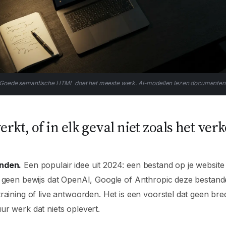
Goede semantische HTML doet het meeste werk. AI-modellen lezen documenten
erkt, of in elk geval niet zoals het ver
nden.
Een populair idee uit 2024: een bestand op je website 
s geen bewijs dat OpenAI, Google of Anthropic deze bestan
raining of live antwoorden. Het is een voorstel dat geen bre
r werk dat niets oplevert.