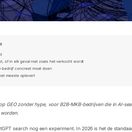
VE
in 2026: wat MKB-
kt
t, of in elk geval niet zoals het verkocht wordt
n, en wat je kunt
-bedrijf concreet moet doen
 het meeste oplevert
k op GEO zonder hype, voor B2B-MKB-bedrijven die in AI-sea
 worden.
tGPT search nog een experiment. In 2026 is het de standaa